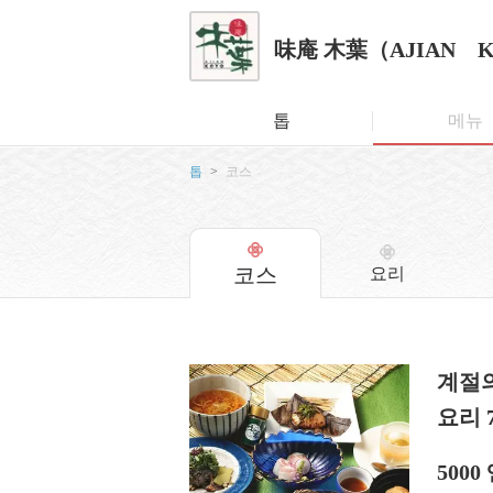
味庵 木葉（AJIAN 
톱
메뉴
톱
코스
코스
요리
계절의
요리 
5000