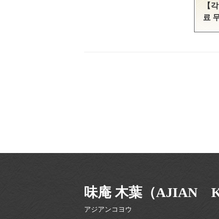
【각
료 
味庵 木葉（AJIAN 
アジアンコヨウ