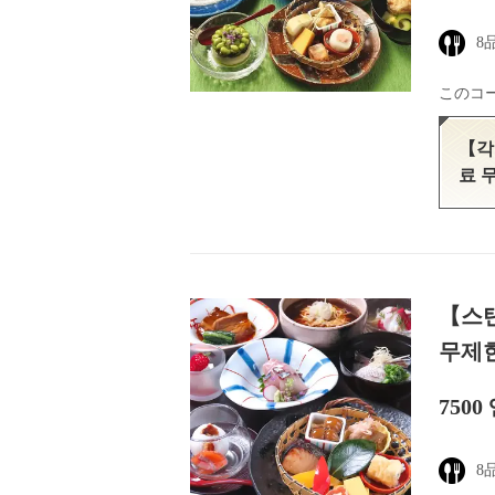
8
このコ
【각
료 
【스탠
무제한
7500
8