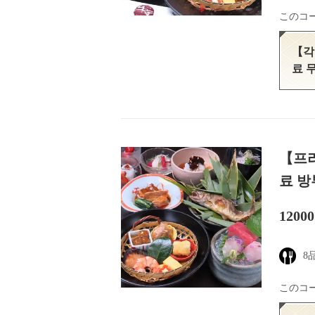
このコ
【각
료 
【프리
료 방부
1200
8
このコ