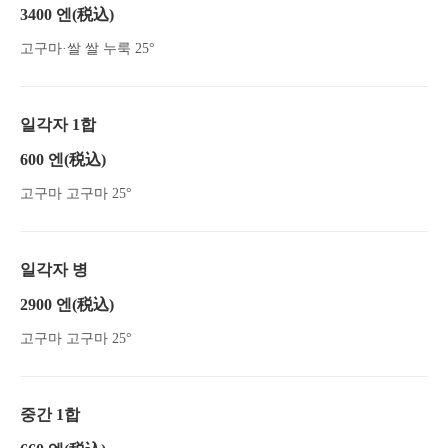
長野県松本市中央１-1-11 ホテルニューステーション1階
3400 엔
(税込)
https://ajian-koyo.owst.jp/drinks
고구마·쌀 쌀 누룩 25°
お店情報をコピー
일각자 1합
600 엔
(税込)
고구마 고구마 25°
閉じる
일각자 병
2900 엔
(税込)
고구마 고구마 25°
중간 1합