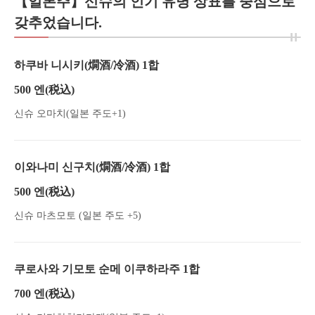
【일본주】신슈의 인기 유명 상표를 중심으로
갖추었습니다.
하쿠바 니시키(燗酒/冷酒) 1합
500 엔
(税込)
신슈 오마치(일본 주도+1)
이와나미 신구치(燗酒/冷酒) 1합
500 엔
(税込)
신슈 마츠모토 (일본 주도 +5)
쿠로사와 기모토 순메 이쿠하라주 1합
700 엔
(税込)