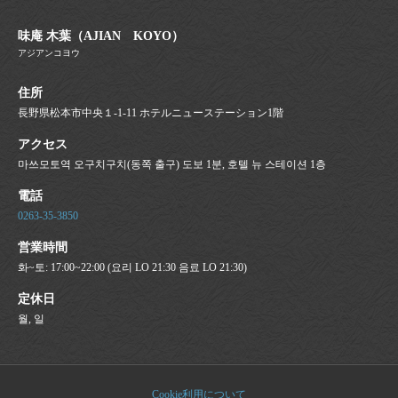
味庵 木葉（AJIAN KOYO）
アジアンコヨウ
住所
長野県松本市中央１-1-11 ホテルニューステーション1階
アクセス
마쓰모토역 오구치구치(동쪽 출구) 도보 1분, 호텔 뉴 스테이션 1층
電話
0263-35-3850
営業時間
화~토: 17:00~22:00 (요리 LO 21:30 음료 LO 21:30)
定休日
월, 일
Cookie利用について