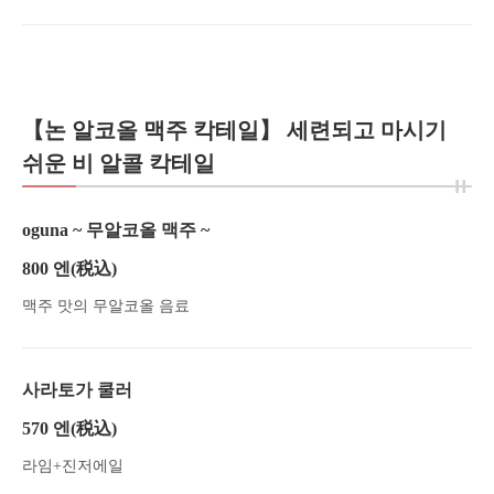
【논 알코올 맥주 칵테일】 세련되고 마시기
쉬운 비 알콜 칵테일
oguna ~ 무알코올 맥주 ~
800 엔
(税込)
맥주 맛의 무알코올 음료
사라토가 쿨러
570 엔
(税込)
라임+진저에일