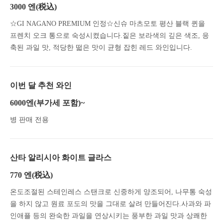
3000 엔
(税込)
☆GI NAGANO PREMIUM 인정☆신슈 마츠모토 평산 블랙 퀸을
프렌치 오크 통으로 숙성시켰습니다.짙은 보라색의 깊은 색조, 응
축된 과일 맛, 적당한 떫은 맛이 균형 잡힌 레드 와인입니다.
이번 달 추천 와인
6000엔(부가세 포함)~
병 판매 전용
산타 알리시아 화이트 글라스
770 엔
(税込)
온도조절된 스테인레스 스탠크로 신중하게 양조되어, 나무통 숙성
을 하지 않고 원료 포도의 맛을 그대로 살려 만들어진다.사과와 파
인애플 등의 완숙한 과일을 연상시키는 풍부한 과일 맛과 상쾌한