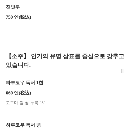
진밧쿠
750 엔
(税込)
【소주】 인기의 유명 상표를 중심으로 갖추고
있습니다.
하루코우 독서 1합
660 엔
(税込)
고구마·쌀 쌀 누룩 25°
この店舗情報をシェアする
하루코우 독서 병
음료 | 味庵 木葉（AJIAN KOYO）