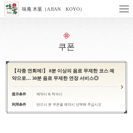
味庵 木葉（AJIAN KOYO）
쿠폰
【각종 연회에!】 8분 이상의 음료 무제한 코스 예
약으로… 30분 음료 무제한 연장 서비스◎
提示条件
예약시 & 착석시
利用条件
반드시 본 쿠폰을 예약시 선택해 주십시오