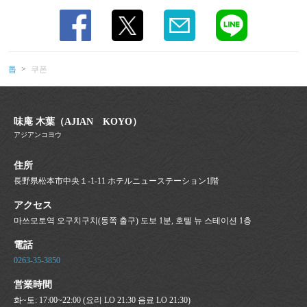
この店舗情報をシェアする
쿠폰 | 味庵 木葉（AJIAN KOYO）
長野県松本市中央１-1-11 ホテルニューステーション1階
톱
쿠폰
https://ajian-koyo.owst.jp/coupons
お店情報をコピー
味庵 木葉（AJIAN KOYO）
アジアンコヨウ
住所
長野県松本市中央１-1-11 ホテルニューステーション1階
閉じる
アクセス
마쓰모토역 오구치구치(동쪽 출구) 도보 1분, 호텔 뉴 스테이션 1층
電話
0263-35-3850
営業時間
화~토: 17:00~22:00 (요리 LO 21:30 음료 LO 21:30)