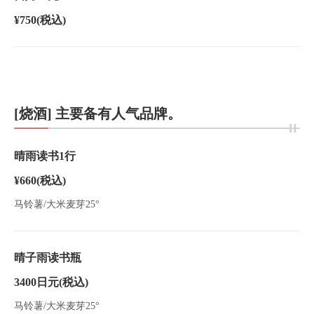
¥750
(税込)
[烧酒] 主要备有人气品牌。
晴雨读书1行
¥660
(税込)
この店舗情報をシェアする
马铃薯/大米麦芽25°
饮料 | 味庵 木葉（AJIAN KOYO）
長野県松本市中央１-1-11 ホテルニューステーション1階
晴子雨读书瓶
https://ajian-koyo.owst.jp/drinks
3400日元
(税込)
お店情報をコピー
马铃薯/大米麦芽25°