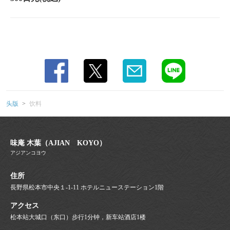
头版
饮料
味庵 木葉（AJIAN KOYO）
アジアンコヨウ
住所
長野県松本市中央１-1-11 ホテルニューステーション1階
アクセス
松本站大城口（东口）步行1分钟，新车站酒店1楼