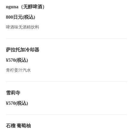
oguna（无醇啤酒）
800日元
(税込)
啤酒味无酒精饮料
萨拉托加冷却器
¥570
(税込)
青柠姜汁汽水
雪莉寺
¥570
(税込)
石榴 葡萄柚