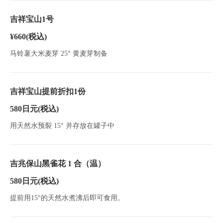
吉祥宝山1号
¥660
(税込)
马铃薯大米麦芽 25° 黄麦芽制备
吉祥宝山提前折扣1份
580日元
(税込)
用天然水预裂 15° 并存放在罐子中
吉兆保山黑雀花 1 合（温）
580日元
(税込)
提前用15°的天然水煮沸后即可食用。