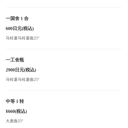
一国舍 1 合
600日元
(税込)
閉じる
马铃薯马铃薯曲25°
一工舍瓶
2900日元
(税込)
马铃薯马铃薯曲25°
中等 1 转
¥660
(税込)
大麦曲25°