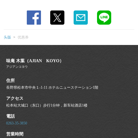
この店舗情報をシェアする
优惠券 | 味庵 木葉（AJIAN KOYO）
長野県松本市中央１-1-11 ホテルニューステーション1階
https://ajian-koyo.owst.jp/coupons
头版
优惠券
お店情報をコピー
味庵 木葉（AJIAN KOYO）
アジアンコヨウ
住所
長野県松本市中央１-1-11 ホテルニューステーション1階
閉じる
アクセス
松本站大城口（东口）步行1分钟，新车站酒店1楼
電話
0263-35-3850
営業時間