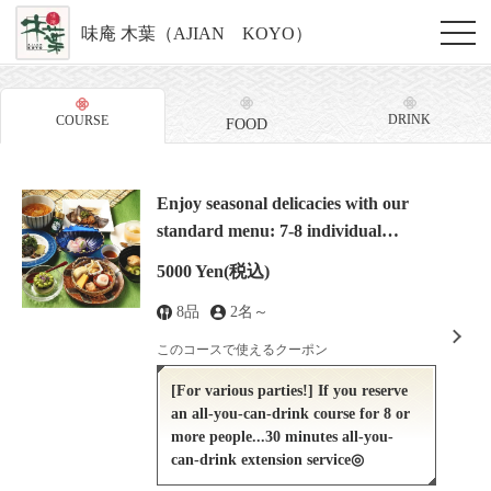
味庵 木葉（AJIAN KOYO）
DRINK
COURSE
FOOD
Enjoy seasonal delicacies with our
standard menu: 7-8 individual
servings of creative Japanese cuisine
5000 Yen
(税込)
for ¥5000.
8品
2名～
このコースで使えるクーポン
[For various parties!] If you reserve
an all-you-can-drink course for 8 or
more people...30 minutes all-you-
can-drink extension service◎