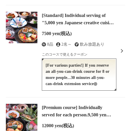
[Standard] Individual serving of
"5,000 yen Japanese creative cuisine
7-8 dishes" + 2 hours of all-you-can-
7500 yen
(税込)
drink (2,500 yen)
8品
2名～
飲み放題あり
このコースで使えるクーポン
[For various parties!] If you reserve
an all-you-can-drink course for 8 or
more people...30 minutes all-you-
can-drink extension service◎
[Premium course] Individually
この店舗情報をシェアする
served for each person.9,500 yen
Japanese creative cuisine (7-8 dishes)
COURSE | 味庵 木葉（AJIAN KOYO）
12000 yen
(税込)
+ 2 hours of all-you-can-drink (2,500
長野県松本市中央１-1-11 ホテルニューステーション1階