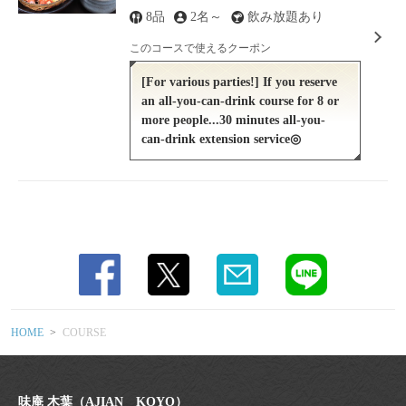
yen)
8品
2名～
飲み放題あり
https://ajian-koyo.owst.jp/courses
このコースで使えるクーポン
お店情報をコピー
[For various parties!] If you reserve
an all-you-can-drink course for 8 or
more people...30 minutes all-you-
can-drink extension service◎
閉じる
HOME
COURSE
味庵 木葉（AJIAN KOYO）