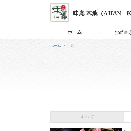
味庵 木葉（AJIAN 
ホーム
お品書
ホーム
写真
すべて