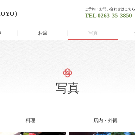
ご予約・お問い合わせはこち
KOYO）
TEL
0263-35-3850
き
お席
写真
写真
料理
店内・外観