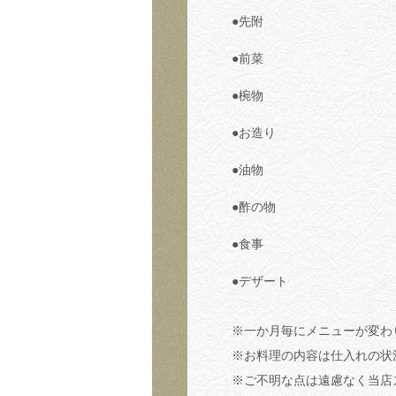
●先附
●前菜
●椀物
●お造り
●油物
●酢の物
●食事
●デザート
※一か月毎にメニューが変わ
※お料理の内容は仕入れの状
※ご不明な点は遠慮なく当店