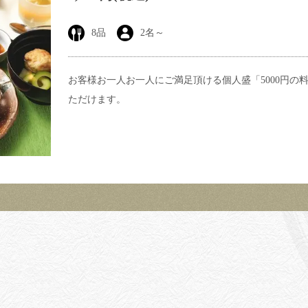
8
品
2
名～
お客様お一人お一人にご満足頂ける個人盛「5000円の
ただけます。